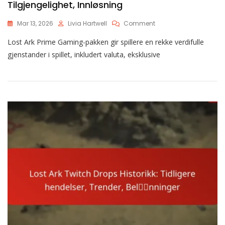
Tilgjengelighet, Innløsning
On
Mar 13, 2026
Livia Hartwell
Comment
Lost
Lost Ark Prime Gaming-pakken gir spillere en rekke verdifulle
Ark
Prime
gjenstander i spillet, inkludert valuta, eksklusive
Gaming-
Pakke:
Innhold,
Tilgjengelighet,
Innløsning