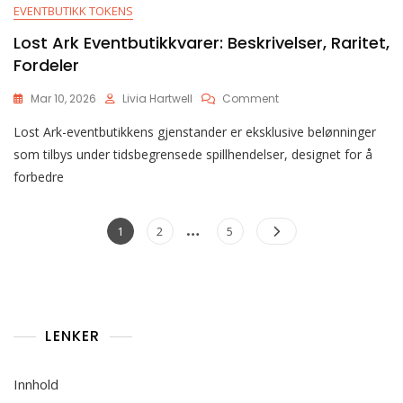
EVENTBUTIKK TOKENS
Lost Ark Eventbutikkvarer: Beskrivelser, Raritet,
Fordeler
On
Mar 10, 2026
Livia Hartwell
Comment
Lost
Lost Ark-eventbutikkens gjenstander er eksklusive belønninger
Ark
Eventbutikkvarer:
som tilbys under tidsbegrensede spillhendelser, designet for å
Beskrivelser,
forbedre
Raritet,
Fordeler
Posts
…
Page
Page
Page
1
2
5
pagination
LENKER
Innhold