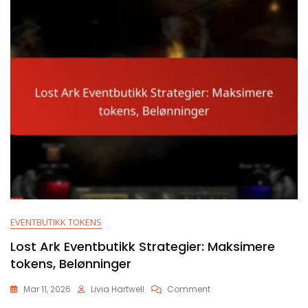
Utvikling
EVENTBUTIKK TOKENS
Lost Ark Eventbutikk Strategier: Maksimere
tokens, Belønninger
On
Mar 11, 2026
Livia Hartwell
Comment
Lost