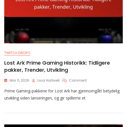
TWITCH DROPS
Lost Ark Prime Gaming Historikk: Tidligere
pakker, Trender, Utvikling
On
Mar 11, 2026
Livia Hartwell
Comment
Lost
Prime Gaming-pakkene for Lost Ark har gjennomgått betydelig
Ark
Prime
utvikling siden lanseringen, og gir spillerne et
Gaming
Historikk:
Tidligere
Pakker,
Trender,