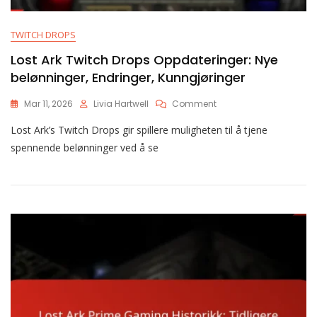
TWITCH DROPS
Lost Ark Twitch Drops Oppdateringer: Nye
belønninger, Endringer, Kunngjøringer
On
Mar 11, 2026
Livia Hartwell
Comment
Lost
Lost Ark’s Twitch Drops gir spillere muligheten til å tjene
Ark
Twitch
spennende belønninger ved å se
Drops
Oppdateringer:
Nye
Belønninger,
Endringer,
Kunngjøringer