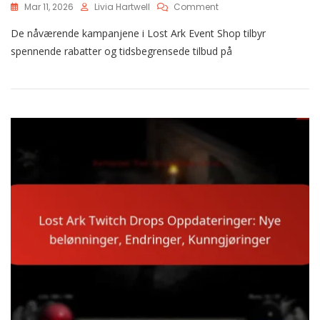
On
Mar 11, 2026
Livia Hartwell
Comment
Lost
De nåværende kampanjene i Lost Ark Event Shop tilbyr
Ark
Eventbutikk
spennende rabatter og tidsbegrensede tilbud på
Kampanjer:
Rabatter,
Tidsbegrensede
Tilbud