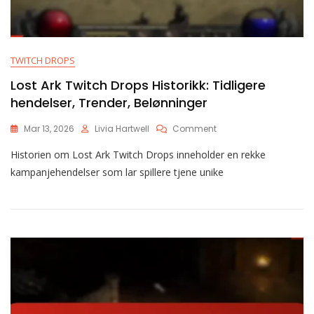
TWITCH DROPS
Lost Ark Twitch Drops Historikk: Tidligere
hendelser, Trender, Belønninger
On
Mar 13, 2026
Livia Hartwell
Comment
Lost
Historien om Lost Ark Twitch Drops inneholder en rekke
Ark
Twitch
kampanjehendelser som lar spillere tjene unike
Drops
Historikk:
Tidligere
Hendelser,
Trender,
Belønninger