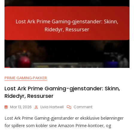
PRIME GAMING-PAKKER
Lost Ark Prime Gaming-gjenstander: Skinn,
Ridedyr, Ressurser
On
Mar 13, 2026
Livia Hartwell
Comment
Lost
Lost Ark Prime Gaming-gjenstander er eksklusive belønninger
Ark
Prime
for spillere som kobler sine Amazon Prime-kontoer, og
Gaming-