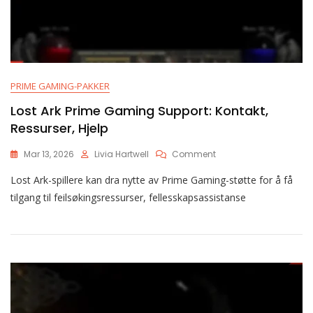
PRIME GAMING-PAKKER
Lost Ark Prime Gaming Support: Kontakt,
Ressurser, Hjelp
On
Mar 13, 2026
Livia Hartwell
Comment
Lost
Lost Ark-spillere kan dra nytte av Prime Gaming-støtte for å få
Ark
Prime
tilgang til feilsøkingsressurser, fellesskapsassistanse
Gaming
Support:
Kontakt,
Ressurser,
Hjelp