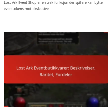
Lost Ark Event Shop er en unik funksjon der spillere kan bytte
Ark
Eventbutikk
eventtokens mot eksklusive
Strategier:
Maksimere
Tokens,
Belønninger