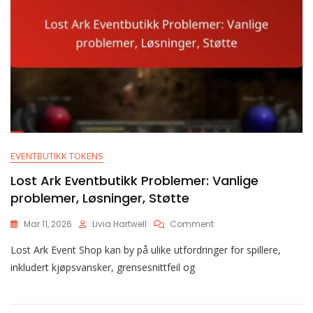
EVENTBUTIKK TOKENS
Lost Ark Eventbutikk Problemer: Vanlige
problemer, Løsninger, Støtte
On
Mar 11, 2026
Livia Hartwell
Comment
Lost
Lost Ark Event Shop kan by på ulike utfordringer for spillere,
Ark
Eventbutikk
inkludert kjøpsvansker, grensesnittfeil og
Problemer:
Vanlige
Problemer,